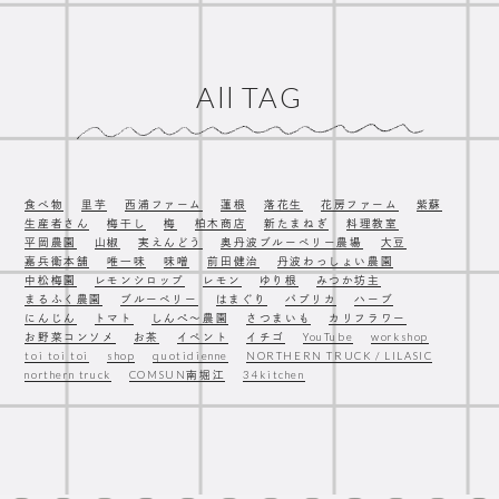
All TAG
食べ物
里芋
西浦ファーム
蓮根
落花生
花房ファーム
紫蘇
生産者さん
梅干し
梅
柏木商店
新たまねぎ
料理教室
平岡農園
山椒
実えんどう
奥丹波ブルーベリー農場
大豆
嘉兵衛本舗
唯一味
味噌
前田健治
丹波わっしょい農園
中松梅園
レモンシロップ
レモン
ゆり根
みつか坊主
まるふく農園
ブルーベリー
はまぐり
パプリカ
ハーブ
にんじん
トマト
しんぺ〜農園
さつまいも
カリフラワー
お野菜コンソメ
お茶
イベント
イチゴ
YouTube
workshop
toi toi toi
shop
quotidienne
NORTHERN TRUCK / LILASIC
northern truck
COMSUN南堀江
34kitchen