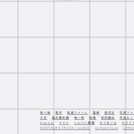
食べ物
里芋
西浦ファーム
蓮根
落花生
花房ファ
大豆
嘉兵衛本舗
唯一味
味噌
前田健治
丹波わっ
にんじん
トマト
しんぺ〜農園
さつまいも
カリフ
NORTHERN TRUCK / LILASIC
northern truck
COM