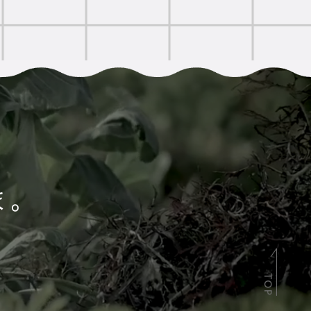
ま。
TOP