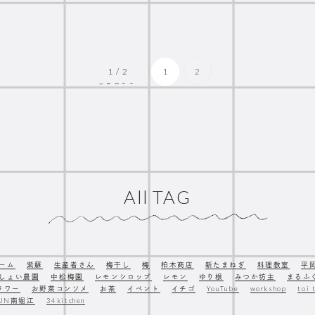
1 / 2
1
2
All TAG
ーム
紫蘇
生産者さん
梅干し
梅
柏木商店
新たまねぎ
料理教室
平
しょい農園
中松梅園
レモンシロップ
レモン
ゆり根
みつか坊主
まるふ
ラワー
お野菜コンソメ
お茶
イベント
イチゴ
YouTube
workshop
toi 
SUN南堀江
34kitchen