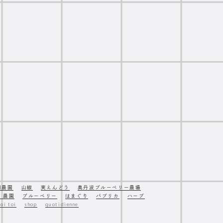
岡農園
山椒
実えんどう
奥丹波ブルーベリー農場
く農園
ブルーベリー
はまぐり
パプリカ
ハーブ
toi toi
shop
quotidienne