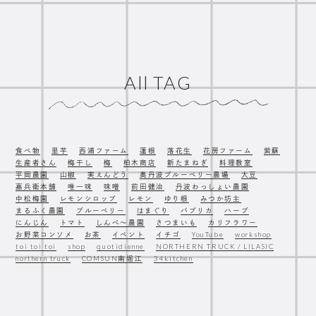
All TAG
食べ物
里芋
西浦ファーム
蓮根
落花生
花房ファーム
紫蘇
生産者さん
梅干し
梅
柏木商店
新たまねぎ
料理教室
平岡農園
山椒
実えんどう
奥丹波ブルーベリー農場
大豆
嘉兵衛本舗
唯一味
味噌
前田健治
丹波わっしょい農園
中松梅園
レモンシロップ
レモン
ゆり根
みつか坊主
まるふく農園
ブルーベリー
はまぐり
パプリカ
ハーブ
にんじん
トマト
しんぺ〜農園
さつまいも
カリフラワー
お野菜コンソメ
お茶
イベント
イチゴ
YouTube
workshop
toi toi toi
shop
quotidienne
NORTHERN TRUCK / LILASIC
northern truck
COMSUN南堀江
34kitchen