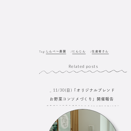
しんぺ〜農園
にんじん
生産者さん
Tag:
/
/
Related posts
_ 11/30(日)「オリジナルブレンド
お野菜コンソメづくり」開催報告