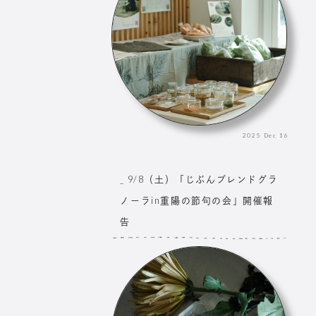
2025
Dec
16
_ 9/8（土）「じぶんブレンドグラ
ノーラin重陽の節句の会」開催報
告