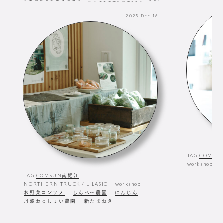
2025
Dec
16
TAG:
COMSU
workshop
TAG:
COMSUN南堀江
NORTHERN TRUCK / LILASIC
workshop
お野菜コンソメ
しんぺ〜農園
にんじん
丹波わっしょい農園
新たまねぎ