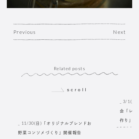
Previous
Next
Related posts
scroll
_ 3/1(土
会「レモ
作り」 
_ 11/30(日)「オリジナルブレンドお
野菜コンソメづくり」開催報告