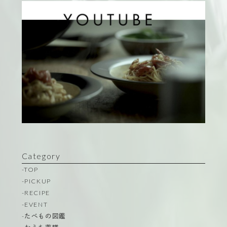
Category
-TOP
-PICKUP
-RECIPE
-EVENT
-たべもの図鑑