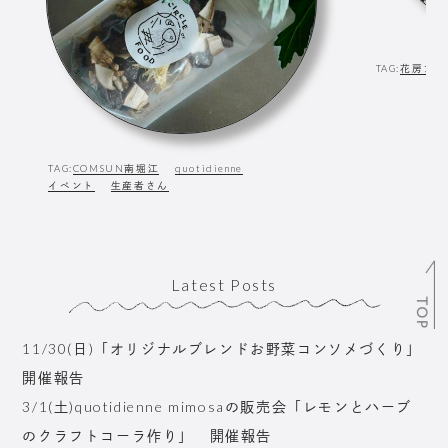
TAG:
花房ファ
TAG:
COMSUN南堀江
quotidienne
イベント
生産者さん
Latest Posts
TOP
11/30(日)「オリジナルブレンドお野菜コンソメづくり」
開催報告
3/1(土)quotidienne mimosaの販売会「レモンとハーブ
のクラフトコーラ作り」 開催報告