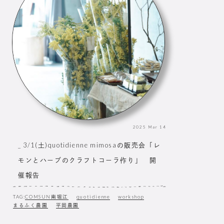
2025
Mar
14
_ 3/1(土)quotidienne mimosaの販売会「レ
モンとハーブのクラフトコーラ作り」 開
催報告
TAG:
COMSUN南堀江
quotidienne
workshop
まるふく農園
平岡農園